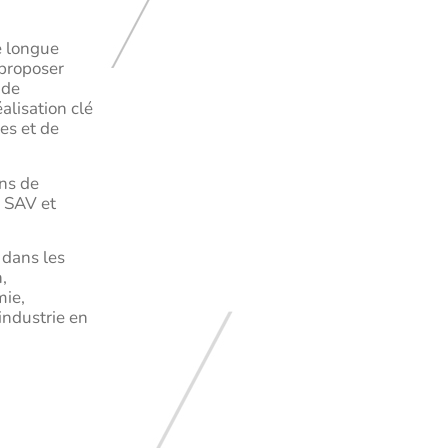
e longue
 proposer
 de
alisation clé
es et de
ons de
, SAV et
 dans les
,
mie,
’industrie en