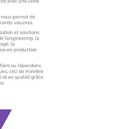
roit avec une unité
 nous permet de
 grands volumes.
ation et solutions
e l’engineering, la
lage, la
ise en production
faire ou répondons
ues, ceci de manière
 et en qualité grâce
ss.