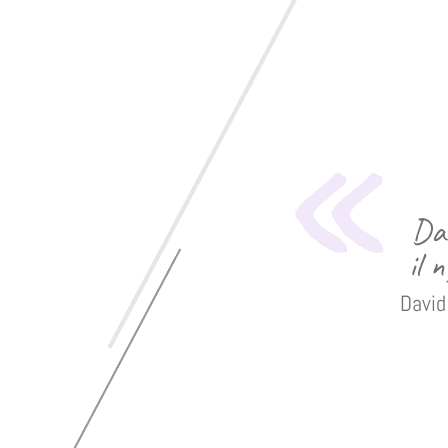
Dan
il 
David