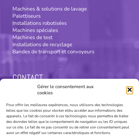
Machines & solutions de lavage
Palettiseurs
Installations robotisées
Machines spéciales
Machines de test
Installations de recyclage
Bandes de transport et convoyeurs
CONTACT
Gérer le consentement aux
Patric concept SA
cookies
Chemin de la Scierie 20
CH-2013 Colombier/NE
Pour offrir les meilleures expériences, nous utilisons des technologies
patric-concept@patric.swiss
telles que les cookies pour stocker et/ou accéder aux informations des
appareils. Le fait de consentir à ces technologies nous permettra de traiter
des données telles que le comportement de navigation ou les ID uniques
Suivez-nous sur les réseaux!
sur ce site. Le fait de ne pas consentir ou de retirer son consentement peut
avoir un effet négatif sur certaines caractéristiques et fonctions.